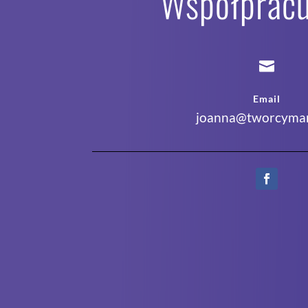
Współpracu

Email
joanna@tworcymar