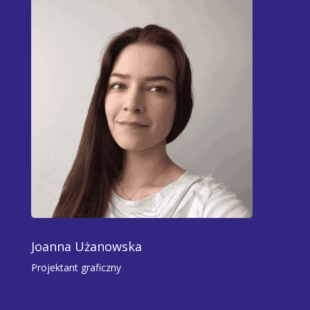
Joanna Użanowska
Projektant graficzny