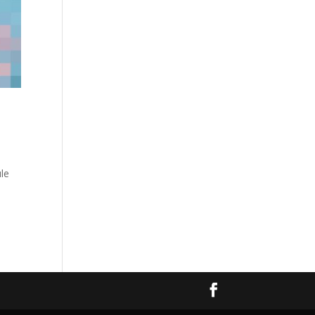
ule
i