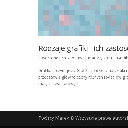
Rodzaje grafiki i ich zast
utworzone przez
Joanna
|
mar 22, 2021
|
Grafi
Grafika – czym jest? Grafika to dziedzina sztuki 
przedstawię główne cechy różnych rodzajów grafik
małych kwadratowych...
Twórcy Marek © Wszystkie prawa autorsk