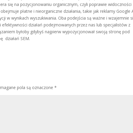
iera się na pozycjonowaniu organicznym, czyli poprawie widoczności
, obejmuje płatne i nieorganiczne działania, takie jak reklamy Google 
ycji w wynikach wyszukiwania. Oba podejścia są ważne i wzajemnie s
i i efektywności działań podejmowanych przez nas lub specjalistów z
iązaniem byłoby gdybyś najpierw wypozycjonował swoją stronę pod
bę działań SEM.
magane pola są oznaczone
*