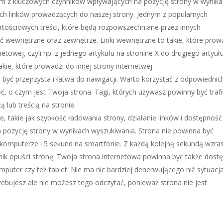
nym z kluczowych czynników wpływających na pozycję strony w wynik
h linków prowadzących do naszej strony. Jednym z popularnych
rtościowych treści, które będą rozpowszechniane przez innych
ć wewnętrzne oraz zewnętrze. Linki wewnętrzne to takie, które pro
netowej, czyli np. z jednego artykułu na stronine X do drugiego artyuł
kie, które prowadzi do innej strony internetwej.
 być przejrzysta i łatwa do nawigacji. Warto korzystać z odpowiednic
ć, o czym jest Twoja strona. Tagi, których używasz powinny być traf
 lub treścią na stronie.
, takie jak szybkość ładowania strony, działanie linków i dostępność
 pozycję strony w wynikach wyszukiwania. Strona nie powinna być
a komputerze i 5 sekund na smartfonie. Z każdą kolejną sekundą wzra
k opuści stronę. Twoja strona internetowa powinna być także dost
mputer czy też tablet. Nie ma nic bardziej denerwującego niż sytuacj
zebujesz ale nie możesz tego odczytać, ponieważ strona nie jest