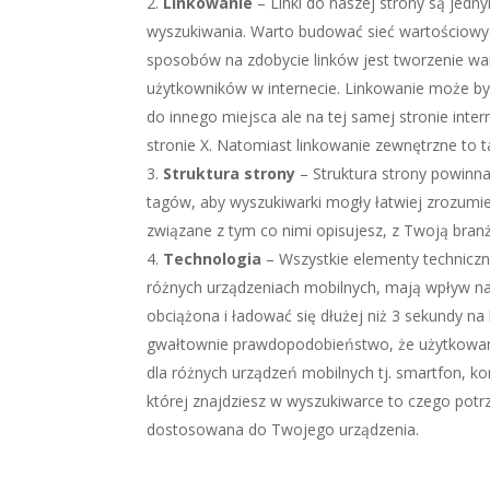
Linkowanie
– Linki do naszej strony są jed
wyszukiwania. Warto budować sieć wartościowyc
sposobów na zdobycie linków jest tworzenie wa
użytkowników w internecie. Linkowanie może by
do innego miejsca ale na tej samej stronie inter
stronie X. Natomiast linkowanie zewnętrzne to ta
Struktura strony
– Struktura strony powinna
tagów, aby wyszukiwarki mogły łatwiej zrozumie
związane z tym co nimi opisujesz, z Twoją branżą
Technologia
– Wszystkie elementy techniczne
różnych urządzeniach mobilnych, mają wpływ na
obciążona i ładować się dłużej niż 3 sekundy n
gwałtownie prawdopodobieństwo, że użytkowani
dla różnych urządzeń mobilnych tj. smartfon, ko
której znajdziesz w wyszukiwarce to czego potr
dostosowana do Twojego urządzenia.