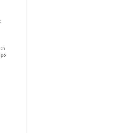
ż
ach
o po