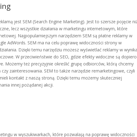
ing
lamą jest SEM (Search Engine Marketing). Jest to szersze pojęcie ni
czne, lecz wszystkie działania w marketingu internetowym, które
rnetowej. Najpopularniejszym narzędziem SEM są płatne reklamy w
Google AdWords. SEM ma na celu poprawę widoczności strony w
działania. Dzięki temu narzędziu możesz wyświetlać reklamy w wynik
luczowe. W przeciwieństwie do SEO, gdzie efekty widoczne są dopier
. Możemy też precyzyjnie określić grupę odbiorców, którą chcemy
na czy zainteresowania. SEM to także narzędzie remarketingowe, czyli
ieli kontakt z naszą stroną. Dzięki temu możemy skuteczniej
nia innej pożądanej akcji.
ketingu w wyszukiwarkach, które pozwalają na poprawę widoczności