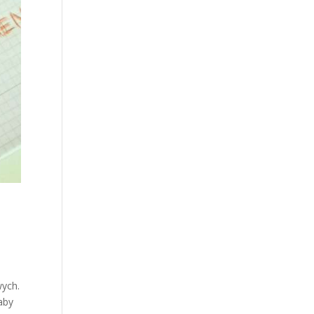
wych.
aby